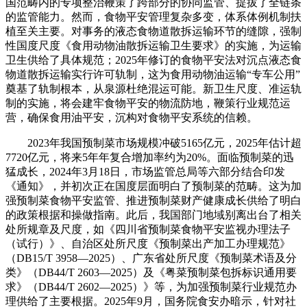
国范畴内的专项整治鞭策了跨部分的协同监管、提拔了全链条
的监管能力。然而，食物平安管理复杂多变，体系体例机制扶
植至关主要。对事务的液态食物道散拆运输环节的缝隙，强制
性国度尺度《食用动物油散拆运输卫生要求》的实施，为运输
卫生供给了具体规范；2025年修订的食物平安法对沉点液态食
物道散拆运输实行许可轨制，这为食用动物油运输“专车公用”
奠基了轨制根本，从泉源杜绝混运可能。新卫生尺度、准运轨
制的实施，将会建牢食物平安的物流防地，鞭策行业规范运
营，确保食用油平安，沉构对食物平安系统的信赖。
2023年我国预制菜市场规模冲破5165亿元，2025年估计超
7720亿元，将来5年年复合增加率约为20%。面临预制菜的迅
猛成长，2024年3月18日，市场监管总局等六部分结合印发
《通知》，并初次正在国度层面明白了预制菜的范畴。这为加
强预制菜食物平安监管、推进预制菜财产健康成长供给了明白
的政策根据和操做指南。此后，我国部门地域别离出台了相关
处所规章及尺度，如《四川省预制菜食物平安监视办理法子
（试行）》、自治区处所尺度《预制菜出产加工办理规范》
（DB15/T 3958—2025）、广东省处所尺度《预制菜术语及分
类》（DB44/T 2603—2025）及《粤菜预制菜包拆标识通用要
求》（DB44/T 2602—2025）》等，为加强预制菜行业规范办
理供给了主要根据。2025年9月，国务院食安办暗示，针对社