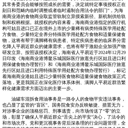
其常务委员会能够按照成长的需要，决定就特定事项授权正在
刻日和范畴内临时调整或者临时遏制合用法令的部门”，为海
南商业港的食物商业取监管轨制立异摸索新径、新机制供给轨
制和权柄根据。就授权的内容来看，海南商业港指定的医疗机
构可姑且进口已正在境外上市的少量稀有病类特殊医学用处配
方食物、少量特定全养分特殊医学用处配方食物和适量保健食
物，这将有帮于满脚稀有病患者、特定疾病患者的临床养分需
乞降人平易近群众的健康需求，也将有帮于激励企业加强产物
研发立异。按照该授权决定，海南省人平易近于2024年12月29
日印发《海南商业港博鳌乐城国际医疗旅逛先行区姑且进口利
用保健食物办理暂行》和《海南商业港博鳌乐城国际医疗旅逛
先行区姑且进口利用特殊医学用处配方食物办理暂行》，标记
着海南商业港姑且进口少量特医食物和适量保健食物政策正式
落地，更是我国正在深化医疗体系体例、满脚人平易近群浩繁
样化健康需求方面迈出的主要一步。
油罐车混拆食用油事务是一路令人的食物平安违法事务，
也凸显了监管的“盲区”。国务院食安办反映敏捷、措置无力，
对涉事企业的顶格惩罚、刑事逃责，向市场传送了“零”的立
场，彰显了确保人平易近群众“舌尖上的平安”决心，了法令的
和市场次序。党和更沉视事务背后深条理的行业问题管理，全