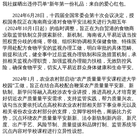
我社媒晒出违停罚单“新年第一份礼品：来自的爱心红包。
2024年6月28日，十四届全国常委会第十次会议决定，授
权国务院正在海南商业港对食物平安法相关进行为期五年
（2024年10月1日起）的临时调整，旨正在为自贸港的食物商
业取监管轨制立异摸索新径、新机制。海南省人平易近该当按
照权责分歧的准绳，带领、组织和协调相关保健食物、特殊医
学用处配方食物平安的监视办理工做，明白审批的具体范畴、
前提和法式，健全事中过后监视办理轨制和应急措置机制，承
担相关监视办理职责，加强监视办理能力扶植，无效防控风
险，确保食物平安，切实人平易近群众身体健康和生命平安。
2024年1月，农业农村部启动“农产质量量平安课程进大学
校园”工做，旨正在结合高校配合鞭策农产质量量平安新、新
轨制、新学问等融入高校涉农专业讲授，推进高校人才培育更
好切近农产质量量平安需求，支持监管实践，帮力质量兴农。
该勾当次要依托试点高校和农业农村部相关部下事业单元以及
相关省份农业农村部分的支撑，立脚学校特色，阐扬比力劣
势，沉点环绕农产质量量平安新新、法令新轨制新内容、新尺
度、出产手艺、风险节制、质量提拔和品牌打制、监管系统等
沉点内容对学校课程进行立异性设想。