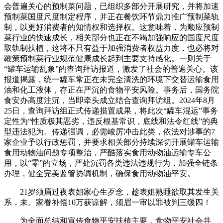
会普遍关心的预制菜问题，已组织多部分开展研究，并将加速
预制菜国度尺度制定程序，并正在餐饮环节鼎力推广预制菜轨
制，以更好消费者的知情权和选择权。这意味着，为顺应预制
菜行业的快速成长，相关部分也正在不竭加强响应的国度尺度
取轨制扶植，这将不只有益于加强消费者权益力度，也必将对
鞭策预制菜行业规范健康成长起到主要支持感化。一则关于
“罐车运输乱象”的查询拜访报道，激发了社会的普遍关心。该
报道揭露，统一罐车常正在未完全清洗的环境下交替运输食用
油和化工液体，存正在严沉的食物平安风险。事务后，国务院
食安办高度注沉，当即牵头成立结合查询拜访组。2024年8月
25日，查询拜访组正式传递措置成果，将此次“罐车混运”事务
定性为“性质极其恶劣，违反根基常识，底线和法令红线”的典
型违法犯为。传递强调，必需峻厉冲击此类，依法对涉事的7
家企业予以行政惩罚，并要求相关部分持续深切开展罐车运输
食用动物油问题专项整治，严酷落实食用动物油运输专车公
用，以“零”的立场，严处沉罚各类违法违规行为，加强全链条
办理，健全完美监管协调机制，确保食用动物油平安。
21岁须眉过夜表姐家心生歹念，趁表姐熟睡欲取其发生关
系，未。家眷补偿10万获谅解，须眉一审以罪被判三缓四！
为全面总结和宣传食物平安扶植主要，食物平安社会共