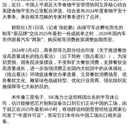
治，近日，中国人平易近大学食物平安管理协同立异核心结合
美团食物平安办公室配合评选、结合发布2024年度食物平安十
大事务。来自相关范畴的专家对事务进行了点评。
财联社1月1日讯（记者 张屹鹏）由保守车企孵化而生的
制车“新品牌”交出2025年最初一份成就单之时，2026年国内车
市伴跟着汽车“两新”、购买税等消费政策调整如期而至。
2024年3月4日，商务部等九部分结合印发《关于推进餐饮
业高质量成长的指点看法》（以下简称《指点看法》）。为深
切贯彻、国务院决策摆设，不变和扩大餐饮消费，支撑餐饮业
高质量成长，进一步加强消费正在国内大轮回中的从体感化，
《指点看法》环绕提拔餐饮办事质量、立异餐饮消费场景、优
良餐饮文化、鞭策绿色低碳转型、优化行业营商、强化组织实
施保障等七大标的目的。
本年像三星电子、SK海力士这些韩国出名的半导体公
司，估计能够把芯片制制设备出口到它们正在中国的工场，由
于就正在2025年最初48小时，有动静说特朗普曾经给这两家公
司发了“年度许可证”，答应它们本年向中国工场出口相关设
备。