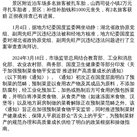
景区附近泊车场多名旅客被扎车胎，山西司徒小镇2万元
寻扎车胎者，景区：补偿补胎钱和1000元丧失，有2名旅客获
赔 正彻夜排查已有进展。
1月4日，据地方纪委国度监委网坐动静：湖北省政协原党
组、副周先旺严沉违纪违法被和经地方核准，地方纪委国度监
委对湖北省政协原党组、副周先旺严沉违纪违法问题进行了立
案审查查询拜访。
2024年3月18日，市场监管总局结合教育部、工业和消息
化部、农业农村部、商务部、国度卫生健康委等部分印发《关
于加强预制菜食物平安监管 推进财产高质量成长的通知》
（以下简称《通知》）。《通知》初次正在国度层面明白了预
制菜的范畴，预制菜是以食用农产物及其成品为原料，不添加
防腐剂，经工业化预加工，加热或熟制后方可食用的预包拆菜
肴，并明白将净菜类食物、从食类产物（如速冻面米食物、汉
堡等）以及地方厨房制做的菜肴解除正在预制菜范畴之外。该
《通知》旨正在加强预制菜食物平安监管，同时推进预制菜财
产健康成长，保障人平易近群众“舌尖上的平安”，为预制菜财
产的规范办理和高质量成长供给了明白的政策根据和操做指
南。