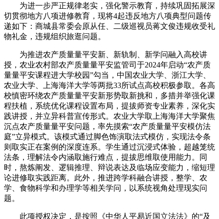
为进一步严正规律老实，强化警示教育，持续巩固拓展深
切贯彻地方八项进修教育，现将4起违反地方八项典型问题传
递如下：商城县常委会原从任、二级巡视员蒋文俊违规收受礼
物礼金，违规组织旅逛问题。
为推进农产质量量平安新、新轨制、新学问融入高校讲
授，农业农村部农产质量量平安监管司于2024年启动“农产质
量量平安课程进大学校园”勾当，中国农业大学、浙江大学、
农业大学、上海海洋大学等两批33所试点高校积极参取。各高
校慎密环绕农产质量量平安新形势取新挑和，多措并举强化课
程扶植，系统优化课程设置布局，提拔师资专业素养，深化实
践讲授，并立异科普宣传形式。农业大学取上海海洋大学聚焦
沉点农产质量量平安问题，率先摸索“农产质量量平安模仿法
庭”立异模式。该模式通过脚色饰演取法式模仿，实现法令条
则取实正在案例的深度连系。学生通过沉浸式体验，超越笼统
法条，理解法令内涵取施行难点，提拔思维取使用能力。同
时，熬炼阐发、逻辑推理、辩说表达及临场应变能力，缩短理
论进修取实践距离。此外，推进跨学科融合讲授，整学、农
学、食物科学和办理学等相关学问，以系统视角处理现实问
题。
此项授权决定，是按照《中华人平易近国立法法》的“及