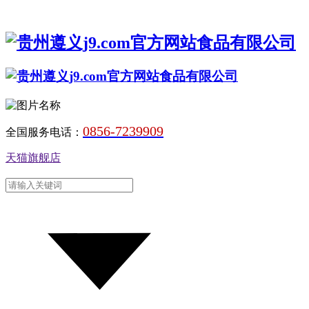
0856-7239909
全国服务电话：
天猫旗舰店