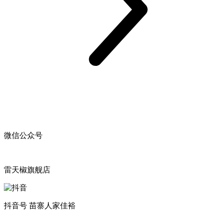
微信公众号
雷天椒旗舰店
抖音号 苗寨人家佳裕