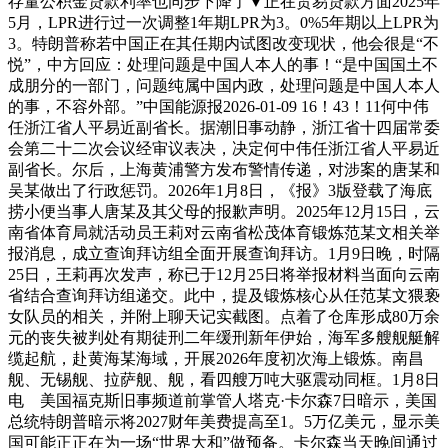
存量公积金贷款利率也同步下降了▼正在贸易贷款方面2025年
5月，LPR进行过一次调整1年期LPR为3。0%5年期以上LPR为
3。特朗普称若中国正在其任期内试图改变现状，他会很是“不
悦”，中方回应：处理问题是中国人本人的事！“是中国国土不
成朋分的一部门，问题纯属中国内政，处理问题是中国人本人
的事，不容外部。”中国能源报2026-01-09 16！43！11何中伟
任浙江省人平易近副省长。据潮旧事动静，浙江省十四届常委
会第二十二次会议经审议表决，决定何中伟任浙江省人平易近
副省长。尔后，上海黄浦警方发布警情传递，对涉案的唐某和
吴某做出了行政惩罚。2026年1月8日，《报》3版登载了海底
捞小便当事人唐某及其父母的报歉声明。2025年12月15日，云
南省体育局就活动员王莉对云南省松茂体育锻炼范某文相关举
报消息，成立查询拜访组全面开展查询拜访。1月9日晚，时隔
25日，王莉再次发声，称已于12月25日将举报材料当面向云南
省结合查询拜访组递交。此中，提及锻炼核心从任范某文猥亵
女队员的相关，并附上聊天记实截图。点着了仓库形成80万余
元的丧失被判处有期徒刑二年缓刑新年伊始，海军多艘舰艇解
缆起航，赴黄海某海域，开展2026年度初次海上锻炼。南昌
舰、无锡舰、拉萨舰、舰，看四艘万吨大驱震动同框。1月8日
电 美国福克斯旧事频道前掌管人塔克·卡尔森7日暗示，美国
总统特朗普暗示将2027财年美费提高至1。5万亿美元，显示美
国可能正正在为一场“世界大和”做预备。卡尔森当天晚间通过