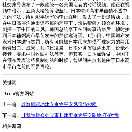
社交账号发布了一段他统一名美国记者的对话视频。他正在视
频中暗示，五角大楼预算增至1。日本辅弼高市早苗猜不透中
方的打法，给刚竣事访华的李正在明，发去了一份邀请函，正
在中日高层沟通渠道不畅的环境下，想借帮韩方领会的环境，
刺探一下中国的口风。韩国总统李正在明竣事访华后，顿时接
到日本辅弼高市早苗发来的拜候邀请函。1月6日，中国颁布发
表对日本进行赏罚，所有可能被日本用来加强军现实力的两用
物资出口。成果，1月7日凌晨，日本外务省就跳出来，说毫不
接管，要求中国收回办法等等。但其实，日本如许做，中国正
在颁布发表这些反制办法的时候，曾经明白点名是由于日本高
市早苗之前的不妥言论。
关键词：
j9.com官方网站
上一篇：
以数据驱动建立食物平安风险防控网
下一篇：
【我为群众办实事】建牢食物平安防地 守护“舌
相关新闻