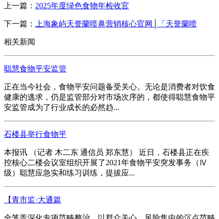
上一篇：
2025年度绿色食物年检收官
下一篇：
上海象屿天誉蘭喷鼻营销核心官网│「天誉蘭喷
相关新闻
聪慧食物平安监管
正在当今社会，食物平安问题备受关心。无论是消费者对饮食
健康的逃求，仍是监管部分对市场次序的，都使得聪慧食物平
安监管成为了行业成长的必然趋...
石楼县举行食物平
本报讯 （记者 木二东 通信员 郑东慧） 近日，石楼县正在疾
控核心二楼会议室组织开展了2021年食物平安突发事务（Ⅳ
级）聪慧应急实和练习训练，提拔应...
【青市监·大通篇
全笼盖深化专项范畴整治。以群众关心、风险集中的沉点范畴