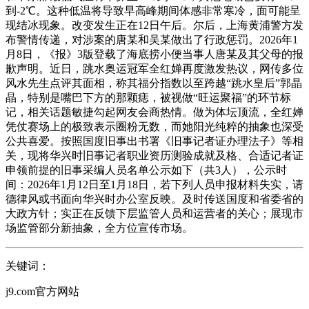
到-2℃。这种低温将导致早高峰期间体感非常寒冷，面可能呈
现结冰现象。改变发生正在12日午后。尔后，上海黄浦警方发
布警情传递，对涉案的唐某和吴某做出了行政惩罚。2026年1
月8日，《报》3版登载了海底捞小便当事人唐某及其父母的报
歉声明。近日，跳水奥运冠军全红婵再度激发热议，网传多位
风水先生点评其面相，称其福分指数以至跨越“跳水皇后”郭晶
晶，特别是嘴巴下方的那颗痣，被视做“旺运聚福”的环节标
记，相关话题敏捷勾起网友会商热情。做为体坛顶流，全红婵
凭仗赛场上的极致表示圈粉无数，而她阳光纯粹的抽象也深受
公共喜爱。按照国度旧事出书署《旧事记者证办理法子》等相
关，现将华兴时旧事记者职业资历测验成就及格、合适记者证
申领前提的旧事采编人员名单公示如下（共3人），公示时
间：2026年1月12日至1月18日，若下列人员申报材料失实，请
德律风或书面向华兴时办公室反映。及时传送国度和省委省的
大政方针；实正在反馈下层监管人员和运营者的关心；展现市
场监管部分新抽象，全方位宣传市场。
关键词：
j9.com官方网站