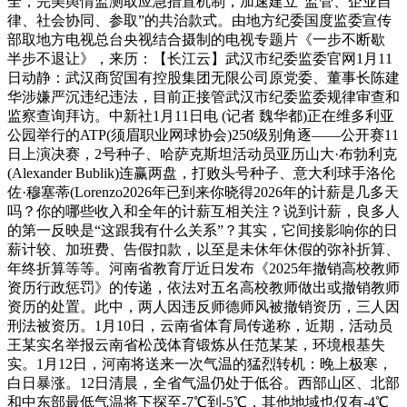
全，完美舆情监测取应急措置机制，加速建立“监管、企业自
律、社会协同、参取”的共治款式。由地方纪委国度监委宣传
部取地方电视总台央视结合摄制的电视专题片《一步不断歇
半步不退让》，来历：【长江云】武汉市纪委监委官网1月11
日动静：武汉商贸国有控股集团无限公司原党委、董事长陈建
华涉嫌严沉违纪违法，目前正接管武汉市纪委监委规律审查和
监察查询拜访。中新社1月11日电 (记者 魏华都)正在维多利亚
公园举行的ATP(须眉职业网球协会)250级别角逐——公开赛11
日上演决赛，2号种子、哈萨克斯坦活动员亚历山大·布勃利克
(Alexander Bublik)连赢两盘，打败头号种子、意大利球手洛伦
佐·穆塞蒂(Lorenzo2026年已到来你晓得2026年的计薪是几多天
吗？你的哪些收入和全年的计薪互相关注？说到计薪，良多人
的第一反映是“这跟我有什么关系”？其实，它间接影响你的日
薪计较、加班费、告假扣款，以至是未休年休假的弥补折算、
年终折算等等。河南省教育厅近日发布《2025年撤销高校教师
资历行政惩罚》的传递，依法对五名高校教师做出或撤销教师
资历的处置。此中，两人因违反师德师风被撤销资历，三人因
刑法被资历。1月10日，云南省体育局传递称，近期，活动员
王某实名举报云南省松茂体育锻炼从任范某某，环境根基失
实。1月12日，河南将送来一次气温的猛烈转机：晚上极寒，
白日暴涨。12日清晨，全省气温仍处于低谷。西部山区、北部
和中东部最低气温将下探至-7℃到-5℃，其他地域也仅有-4℃