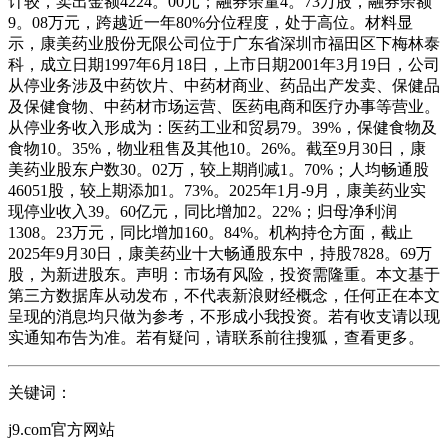
计较，卖出金额4224。00元；融券余量4。73万股，融券余额
9。08万元，跨越近一年80%分位程度，处于高位。材料显
示，康美药业股份无限公司位于广东省深圳市福田区下梅林泰
科，成立日期1997年6月18日，上市日期2001年3月19日，公司
从停业务涉及中药饮片、中药材商业、药品出产发卖、保健品
及保健食物、中药材市场运营、医药电商和医疗办事等营业。
从停业务收入形成为：医药工业和贸易79。39%，保健食物及
食物10。35%，物业租售及其他10。26%。截至9月30日，康
美药业股东户数30。02万，较上期削减1。70%；人均畅通股
46051股，较上期添加1。73%。2025年1月-9月，康美药业实
现停业收入39。60亿元，同比增加2。22%；归母净利润
1308。23万元，同比增加160。84%。机构持仓方面，截止
2025年9月30日，康美药业十大畅通股东中，持股7828。69万
股，为新进股东。声明：市场有风险，投资需隆重。本文基于
第三方数据库从动发布，不代表新浪财经概念，任何正在本文
呈现的消息均只做为参考，不形成小我投资。若有收支请以现
实通知布告为准。若有疑问，请联系前往搜狐，查看更多。
关键词：
j9.com官方网站