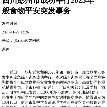
四川彭州市成功举行2025年一
般食物平安突发事务
发布时间：
2025-11-29 12:26
来源： j9.com官方网站
原创
近日，一场切近实和的2025年四川彭州市一般食物平安突
发事务应急练习训练成功举行。本次练习训练旨正在全面查验
和提拔全市应对食物平安突发事务的快速响应、高效协同和规
范措置能力。全市各镇（街道）、市级相关部分以及学校、酒
店、研学机构代表共计110人现场不雅摩。练习训练模仿了一
路发生正在研学勾当中的群体性食源性疾病事务。情景设定为
10月16日，彭州市某中学百余论理学生正在辖区某科技馆开展