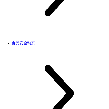
食品安全动态