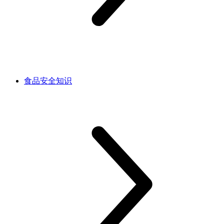
食品安全知识