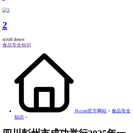
2
scroll down
食品安全知识
j9.com官方网站
>
食品安全
知识
>