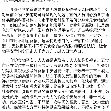
守护平易近群众“舌尖上的平安”。
具备科学的辨别能力是无效防备食物平安风险的环节。针
对当前食物平安范畴可能呈现的问题，宣传人员细心预备了通
俗易懂的科普材料，向市平易近引见了若何分辨常见食物的好
坏，例如若何识别包拆标识能否规范、食物能否新颖、以及颜
色过于鲜艳或味道非常的食物等适用技巧。还出格提示泛博市
平易近，留意查看出产日期、保质期及储存前提，不采办、不
食用来历不明的食物。这些切近糊口的“小窍门”和“温暖提
醒”，无效提拔了对不平安食物的辨识能力和防备认识，让食
物平安学问实正走入千家万户，融入日常糊口。
守护食物平安，人人都是参取者，人人都是监视者。五常
市正在宣传中积极社会共治，激励和指导泛博群众、、社会组
织等力量积极参取到食物平安监视中来。细致奉告了市平易近
赞扬举报的渠道和体例，明白了机关受理相关案件的范畴，并
许诺对群众供给的违法犯罪线索将认实核查、依法处置。通过
激发社会监视的强大正能量，勤奋构成市场从体自律、监管、
社会协同、参取相连系的食物平安良性管理轮回，让违法行为
无处藏身，配合编织一张无力的食物平安防护网。非一日之
功。此次宣传勾当，不只是一次学问的普及，更是一次力量的
凝结。保障平安方面的持续勤奋取果断决心。不竭立异宣传形