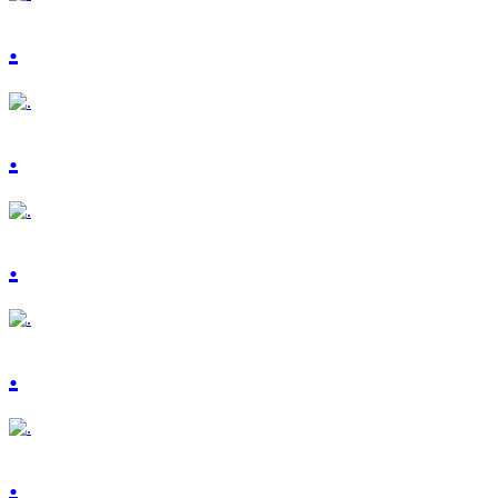
.
.
.
.
.