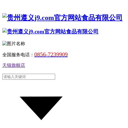
0856-7239909
全国服务电话：
天猫旗舰店