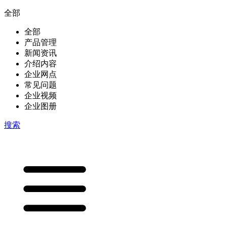
全部
全部
产品管理
新闻资讯
介绍内容
企业网点
常见问题
企业视频
企业图册
搜索