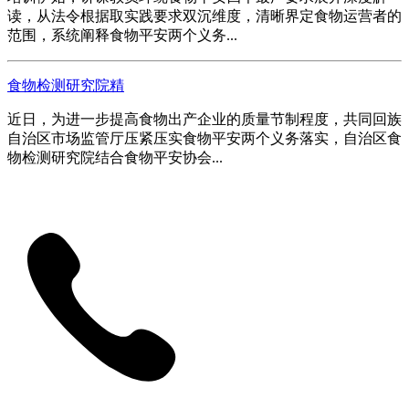
读，从法令根据取实践要求双沉维度，清晰界定食物运营者的
范围，系统阐释食物平安两个义务...
食物检测研究院精
近日，为进一步提高食物出产企业的质量节制程度，共同回族
自治区市场监管厅压紧压实食物平安两个义务落实，自治区食
物检测研究院结合食物平安协会...