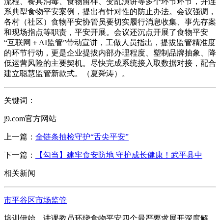
流程、餐具消毒、食物留样、变乱演讲等多个环节环节，并连
系典型食物平安案例，提出有针对性的防止办法。会议强调，
各村（社区）食物平安协管员要切实履行消息收集、事先存案
和现场指点等职责，平安开展。会议还沉点开展了食物平安
“互联网＋AI监管”带动宣讲，工做人员指出，提拔监管精准度
的环节行动，更是企业提拔内部办理程度、塑制品牌抽象、降
低运营风险的主要契机。尽快完成系统接入取数据对接，配合
建立聪慧监管新款式。（夏舜涛）。
关键词：
j9.com官方网站
上一篇：
全链条抽检守护“舌尖平安”
下一篇：
【勾当】建牢食安防地 守护成长健康！武平县中
相关新闻
市平谷区市场监管
培训伊始，讲课教员环绕食物平安四个最严要求展开深度解