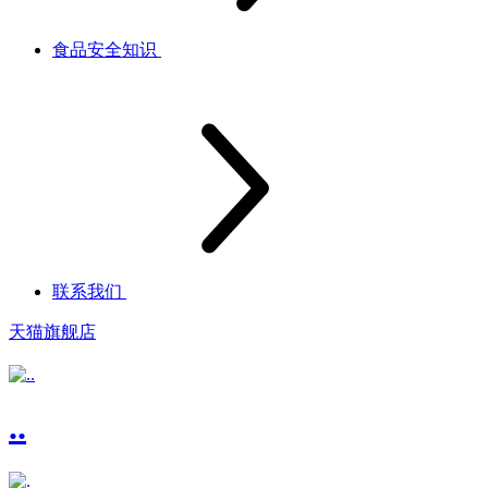
食品安全知识
联系我们
天猫旗舰店
..