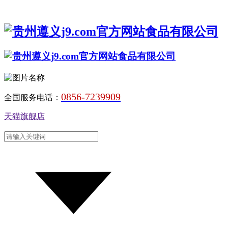
0856-7239909
全国服务电话：
天猫旗舰店