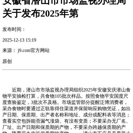
安徽省潜山市市场监视办理局
关于发布2025年第
发布时间：
2025-12-13 15:19
来源： j9.com官方网站
原创
近期，潜山市市场监视办理局组织2025年安徽安庆潜山食
物平安抽检打算，共食物105批次样品。按照食物平安国度尺
度查验鉴定，3批次不及格。市场监管部分提醒泛博消费者，
采办食物时要通过正轨靠得住渠道并保留响应购物凭证，如出
产日期、保质期、出产者名称和地址、成分或配料表等消息；
查看实空包拆能否漏气涨袋、有没有变质；不要采办无厂名、
厂址、出产日期和保质期的产物，不要采办跨越保质期的产