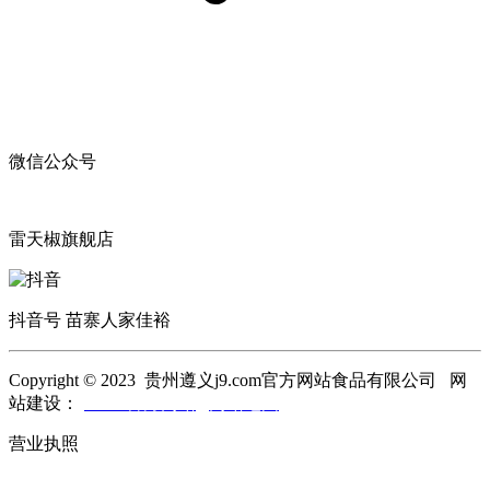
微信公众号
雷天椒旗舰店
抖音号 苗寨人家佳裕
Copyright © 2023 贵州遵义j9.com官方网站食品有限公司 网
站建设：
j9.com官方网站
网站地图
营业执照