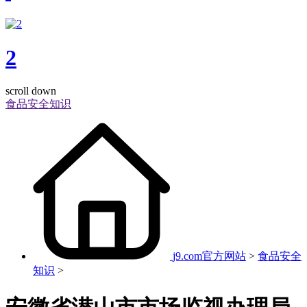
2
scroll down
食品安全知识
j9.com官方网站
>
食品安全
知识
>