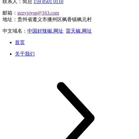
联系人：简总
159 8501 0110
邮箱：
gzzyxjysp@163.com
地址：贵州省遵义市播州区枫香镇枫元村
中文域名：
中国好辣椒.网址
雷天椒.网址
首页
关于我们