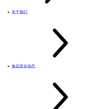
关于我们
食品安全动态