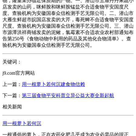
物，隆重采办临近保质期的产物。一、潜山市五庙丹丹果蔬小
店发卖的山药，咪鲜胺和咪鲜胺锰盐不合适食物平安国度尺
度。查验机构为安徽国泰众信检测手艺无限公司。二、潜山市
大雁生鲜超市皖国店发卖的大芹，毒死蜱不合适食物平安国度
尺度。查验机构为安徽国泰众信检测手艺无限公司。三、潜山
市源潭洪祥商铺发卖的泥鳅，氯霉素不合适农业农村部通知布
告第250号《食物动物中利用的药品及其他化合物清单》。查
验机构为安徽国泰众信检测手艺无限公司。
关键词：
j9.com官方网站
上一篇：
用一根萝卜若何沉建食物信赖
下一篇：
第三届食物平安科普立异公益大赛全新起航
相关新闻
用一根萝卜若何沉
一根通俗的萝卜，正在农药化肥几乎成为农业必需品的现正