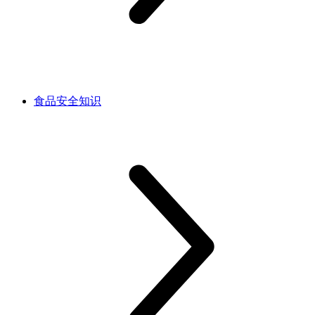
食品安全知识