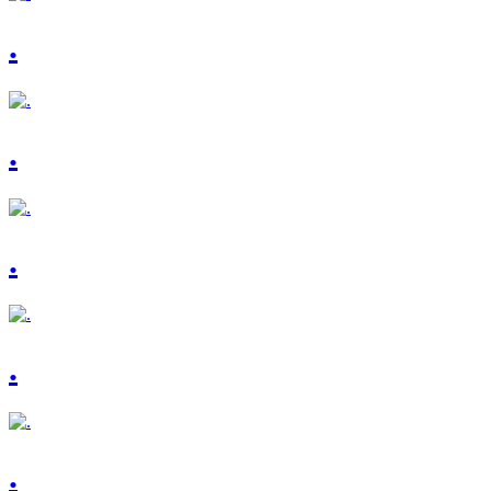
.
.
.
.
.