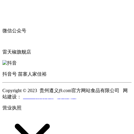
微信公众号
雷天椒旗舰店
抖音号 苗寨人家佳裕
Copyright © 2023 贵州遵义j9.com官方网站食品有限公司 网
站建设：
j9.com官方网站
网站地图
营业执照