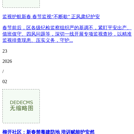
监视护航新春 春节监视“不断歇” 正风肃纪护安
春节前后，区各级纪检监察组织严的基调不，紧盯平安出产、
值班值守、四风问题等，深切一线开展专项监视查抄，以精准
监视排查现患、压实义务，守护...
23
2026
/
02
柳开社区：新春禁毒建防地 培训赋能护安然