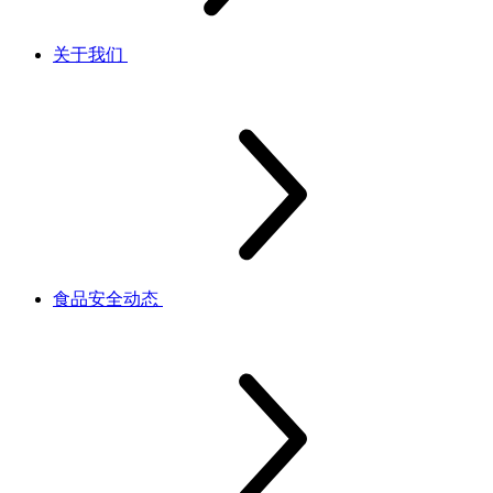
关于我们
食品安全动态