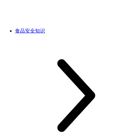
食品安全知识