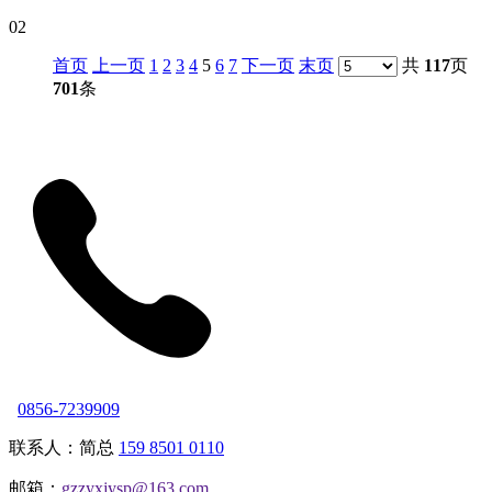
02
首页
上一页
1
2
3
4
5
6
7
下一页
末页
共
117
页
701
条
0856-7239909
联系人：简总
159 8501 0110
邮箱：
gzzyxjysp@163.com