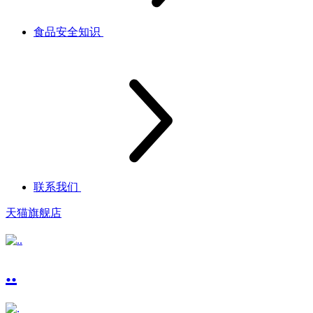
食品安全知识
联系我们
天猫旗舰店
..