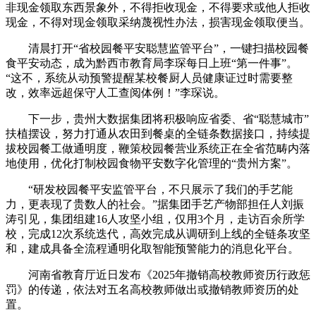
非现金领取东西景象外，不得拒收现金，不得要求或他人拒收
现金，不得对现金领取采纳蔑视性办法，损害现金领取便当。
清晨打开“省校园餐平安聪慧监管平台”，一键扫描校园餐
食平安动态，成为黔西市教育局李琛每日上班“第一件事”。
“这不，系统从动预警提醒某校餐厨人员健康证过时需要整
改，效率远超保守人工查阅体例！”李琛说。
下一步，贵州大数据集团将积极响应省委、省“聪慧城市”
扶植摆设，努力打通从农田到餐桌的全链条数据接口，持续提
拔校园餐工做通明度，鞭策校园餐营业系统正在全省范畴内落
地使用，优化打制校园食物平安数字化管理的“贵州方案”。
“研发校园餐平安监管平台，不只展示了我们的手艺能
力，更表现了贵数人的社会。”据集团手艺产物部担任人刘振
涛引见，集团组建16人攻坚小组，仅用3个月，走访百余所学
校，完成12次系统迭代，高效完成从调研到上线的全链条攻坚
和，建成具备全流程通明化取智能预警能力的消息化平台。
河南省教育厅近日发布《2025年撤销高校教师资历行政惩
罚》的传递，依法对五名高校教师做出或撤销教师资历的处
置。