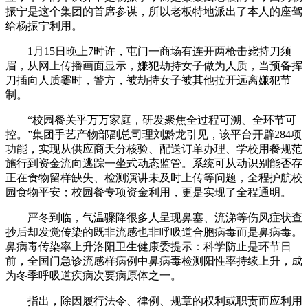
振宁是这个集团的首席参谋，所以老板特地派出了本人的座驾
给杨振宁利用。
1月15日晚上7时许，屯门一商场有连开两枪击毙持刀须
眉，从网上传播画面显示，嫌犯劫持女子做为人质，当预备挥
刀插向人质霎时，警方，被劫持女子被其他拉开远离嫌犯节
制。
“校园餐关乎万万家庭，研发聚焦全过程可溯、全环节可
控。”集团手艺产物部副总司理刘黔龙引见，该平台开辟284项
功能，实现从供应商天分核验、配送订单办理、学校用餐规范
施行到资金流向逃踪一坐式动态监管。系统可从动识别能否存
正在食物留样缺失、检测演讲未及时上传等问题，全程护航校
园食物平安；校园餐专项资金利用，更是实现了全程通明。
严冬到临，气温骤降很多人呈现鼻塞、流涕等伤风症状查
抄后却发觉传染的既非流感也非呼吸道合胞病毒而是鼻病毒。
鼻病毒传染率上升洛阳卫生健康委提示：科学防止是环节日
前，全国门急诊流感样病例中鼻病毒检测阳性率持续上升，成
为冬季呼吸道疾病次要病原体之一。
指出，除因履行法令、律例、规章的权利或职责而应利用