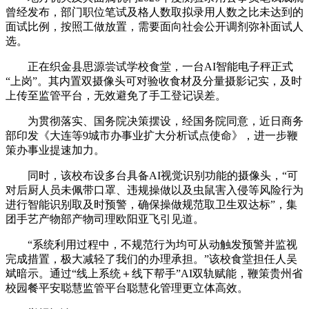
曾经发布，部门职位笔试及格人数取拟录用人数之比未达到的
面试比例，按照工做放置，需要面向社会公开调剂弥补面试人
选。
正在织金县思源尝试学校食堂，一台AI智能电子秤正式
“上岗”。其内置双摄像头可对验收食材及分量摄影记实，及时
上传至监管平台，无效避免了手工登记误差。
为贯彻落实、国务院决策摆设，经国务院同意，近日商务
部印发《大连等9城市办事业扩大分析试点使命》，进一步鞭
策办事业提速加力。
同时，该校布设多台具备AI视觉识别功能的摄像头，“可
对后厨人员未佩带口罩、违规操做以及虫鼠害入侵等风险行为
进行智能识别取及时预警，确保操做规范取卫生双达标”，集
团手艺产物部产物司理欧阳亚飞引见道。
“系统利用过程中，不规范行为均可从动触发预警并监视
完成措置，极大减轻了我们的办理承担。”该校食堂担任人吴
斌暗示。通过“线上系统＋线下帮手”AI双轨赋能，鞭策贵州省
校园餐平安聪慧监管平台聪慧化管理更立体高效。