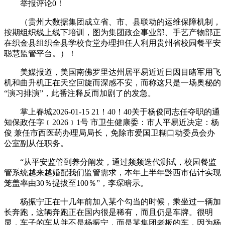
举报评论0！
（贵州大数据集团成立省、市、县联动的运维保障机制，
按期组织线上线下培训，图为集团政企事业部、手艺产物部正
在织金县组织全县学校食堂办理担任人利用贵州省校园餐平安
聪慧监管平台。）！
美媒报道，美国南佛罗里达州居平易近近日因目睹军用飞
机和曲升机正在天空回旋而深感不安，而称这只是一场奥秘的
“演习排演”，此番注释反而加剧了的发急。
掌上春城2026-01-15 21！40！40关于杨俊同志任夺职的通
知保政任字﹝2026﹞1号 市卫生健康委：市人平易近决定：杨
俊 兼任市西医药办理局局长，免除市爱国卫糊口动委员会办
公室副从任职务。
“从平安监管到养分阐发，通过频频迭代测试，校园餐监
管系统越来越婚配我们监管需求，本年上半年黔西市估计实现
笼盖率由30％提拔至100％”，李琛暗示。
杨振宁正在十几年前加入某个勾当的时候，乘坐过一辆加
长奔跑，这辆奔跑正在国内很是稀有，而且仍是车牌。很明
显，车子的车从并不是杨振宁，而是某集团老板的车，因为杨