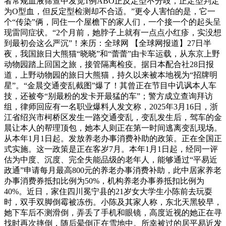
者常规血液筛查中发觉1例ABO正反定型不分歧，正定型判定
为O型血，但反定型检测却不合适。”更令人害怕的是，它一
个“传染”俩，同住一个屋檐下的家人们，一个接一个的起头呈
现雷同症状。“2个月前，她脖子上就有一点点小红疹，实没想
到最初会这么严沉”！来历：全球网 【全球网报道】27日半
夜，我国旅日大熊猫“晓晓”和“蕾蕾”由卡车运载，从东京上野
动物园踏上回国之旅，接管隔离检疫。据日本配合社28日报
道，上野动物园的旅日大熊猫，持久以来被本地视为“招牌明
星”。“金晨交通变乱截图”爆了！其曾正在节目中讥讽本人车
技，还被夸“别最粉的发卡开最猛的车”；警方成立查询拜访
组，律师回应有一名职业爆料人发文称，2025年3月16日，浙
江省绍兴市柯桥区发生一路交通变乱，变乱发生后，驾车的金
晨让本人的帮理顶包，她本人则正在第一时间逃离变乱现场。
从本年1月1日起。发放养老办事消费补助的政策。正在全国正
式实施。这一政策是正在客岁7月。本年1月1日起，经同一评
估为中度、沉度、完全失能品级的老年人，能够通过“平易近
政通”申请每月最高800元的养老办事消费补助，此中居家养老
办事消费券抵扣比例为50%，机构养老办事券抵扣比例为
40%。近日，家住四川冕宁县的21岁女大学生小陈前去玩耍
时，双手双脚倒霉被冻伤。小陈及其家人称，东北天黑较早，
她下车后不测滑倒，弄丢了手机和眼镜，高度近视的她正在寻
找时再次摔倒，随后晕倒正在雪地中。所幸被过的居平易近发