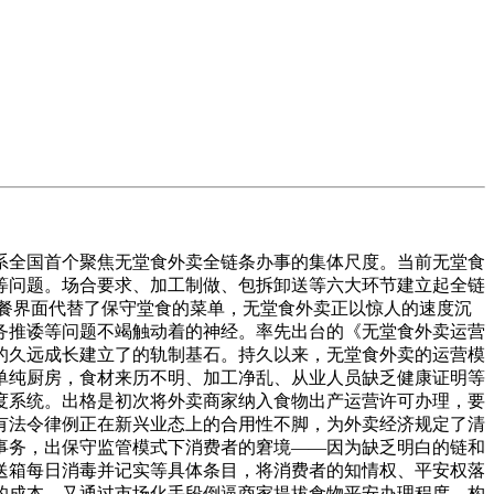
系全国首个聚焦无堂食外卖全链条办事的集体尺度。当前无堂食
等问题。场合要求、加工制做、包拆卸送等六大环节建立起全链
点餐界面代替了保守堂食的菜单，无堂食外卖正以惊人的速度沉
务推诿等问题不竭触动着的神经。率先出台的《无堂食外卖运营
的久远成长建立了的轨制基石。持久以来，无堂食外卖的运营模
单纯厨房，食材来历不明、加工净乱、从业人员缺乏健康证明等
度系统。出格是初次将外卖商家纳入食物出产运营许可办理，要
有法令律例正在新兴业态上的合用性不脚，为外卖经济规定了清
事务，出保守监管模式下消费者的窘境——因为缺乏明白的链和
送箱每日消毒并记实等具体条目，将消费者的知情权、平安权落
的成本，又通过市场化手段倒逼商家提拔食物平安办理程度，构