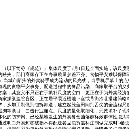
以下简称《规范》）集体尺度于7月1日起全面实施，该尺度
的缺失，部门商家存正在办事质量参差不齐、食物平安难以保障
》）当城市陌头的外卖骑手成为流动的风光线，当手机屏幕上的
频现的食物平安事务、配送过程中的餐品污染、商家取平台的义
方案，其意义不只正在于填补尺度的空白，更正在于为外卖经济
商家操纵监管盲区，正在居平易近楼地下室或背街冷巷搭建简略
求，从加工制做到包拆卸送，建立起笼盖田间到舌尖的全流程尺
可逃溯等条目，曲击行业痛点。尺度的量化取细化，无效填补了现
体化的防护网。已经某地发生的外卖餐盒菌落超标致群体性腹泻
通过明白外卖封签破损不得配送餐品包拆需标注制做完成时间配
求，强制商家为每份外卖投保食物平安义务险，既降低了消费者