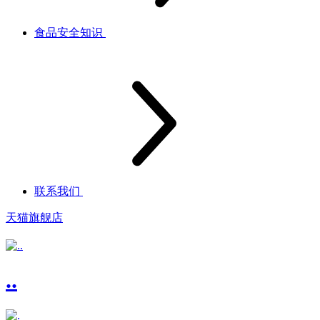
食品安全知识
联系我们
天猫旗舰店
..