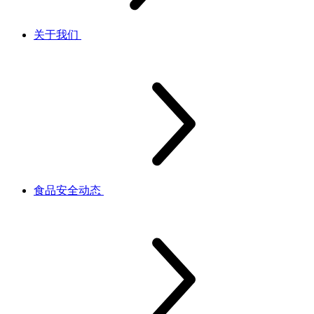
关于我们
食品安全动态