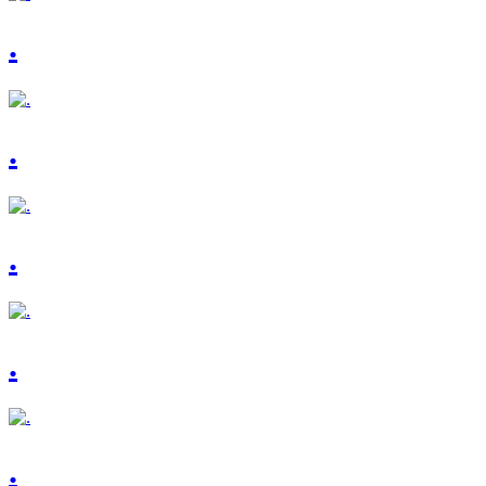
.
.
.
.
.