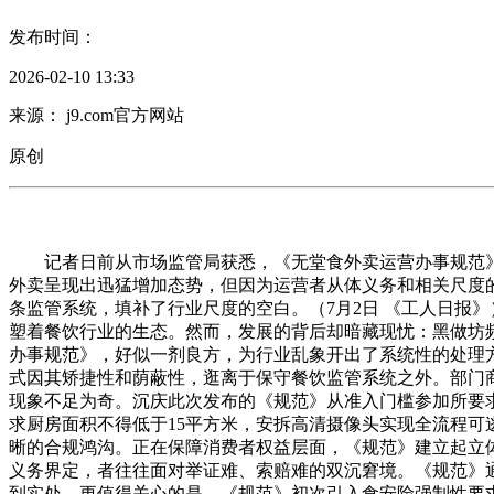
发布时间：
2026-02-10 13:33
来源： j9.com官方网站
原创
记者日前从市场监管局获悉，《无堂食外卖运营办事规范》（
外卖呈现出迅猛增加态势，但因为运营者从体义务和相关尺度
条监管系统，填补了行业尺度的空白。（7月2日 《工人日报
塑着餐饮行业的生态。然而，发展的背后却暗藏现忧：黑做坊
办事规范》，好似一剂良方，为行业乱象开出了系统性的处理
式因其矫捷性和荫蔽性，逛离于保守餐饮监管系统之外。部门
现象不足为奇。沉庆此次发布的《规范》从准入门槛参加所要
求厨房面积不得低于15平方米，安拆高清摄像头实现全流程
晰的合规鸿沟。正在保障消费者权益层面，《规范》建立起立
义务界定，者往往面对举证难、索赔难的双沉窘境。《规范》
到实处。更值得关心的是，《规范》初次引入食安险强制性要