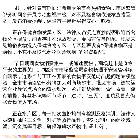
同时，针对春节期间消费量大的节令热销食物，市场监管
部分将同步开展专项监视抽检，对不及格食物依法核查措置，
及时发布消费提醒，保障市平易近买得安心、吃得。
正在保健食物发卖专区，法律人员沉点查抄能否取通俗食
物分区摆放，能否存正在混放发卖、虚假宣传等问题。现场未
见通俗食物混入保健食物专区，专区显著设有“保健食物不是
药物，不克不及取代药物医治疾病”的消费提醒。
“节日期间食物消费集中、畅通速度快，商场超市是食物
平安的主要关口。”临沂市市场监管局食物畅通平安监管科续
自暗示，连系当前正正在开展的食物平安范畴凸起问题专项整
治，全市市场监管部分将加大对商场超市、批发市场、连锁运
营企业等沉点场合的查抄频次，紧盯进货检验、索证索票、储
存前提、标签标识等环节环节，过时、“三无”、变质及冒充伪
劣食物流入市场。
正在水产区，每一批次鱼虾均附有检测及格演讲。法律人
员随机抽取三文鱼、对虾等热销品种，查对演讲中的药物残
留、沉金属等目标，确保海鲜水产物“持证上岗”。