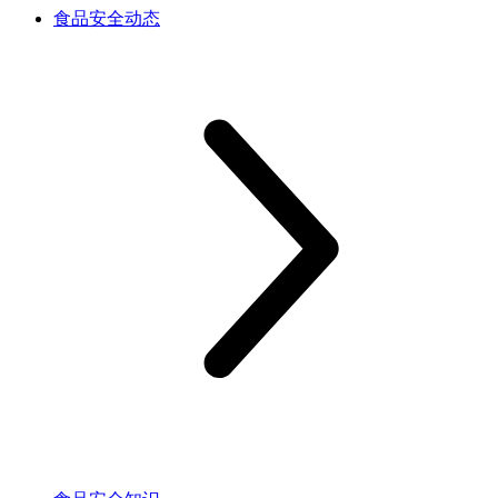
食品安全动态