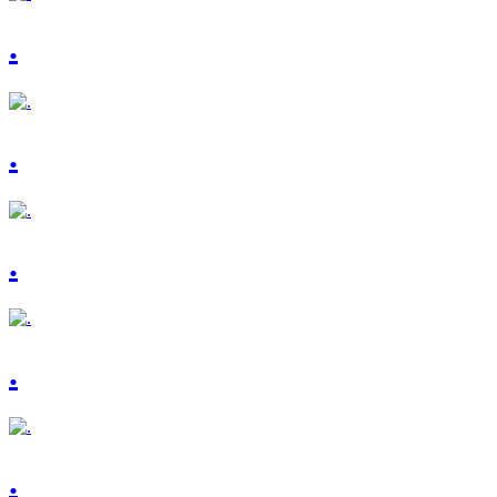
.
.
.
.
.