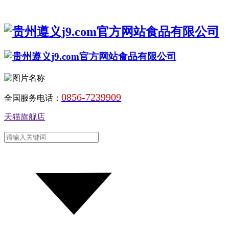
0856-7239909
全国服务电话：
天猫旗舰店