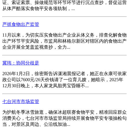
证、索证索票、操做规范等环节环节进行沉点查抄，督促运营
从体严酷落实食物平安各项轨制，...
严抓食物出产监管
11月以来，为切实压实食物出产企业从体义务，排查化解食物
出产环节平安风险，市监局和林格尔新区对辖区内的食物出产
企业开展全笼盖监视查抄，全力...
冀玮：协同分歧是
2026年1月2日，徐密斯告诉潇湘晨报记者，她正在永康可依家
政公司以7600元/26天价钱请了一位育儿嫂，她暗示，2025年
12月30日晚上，本人家龙凤胎男宝昏睡不...
七台河市市场监管
为护航冬季冰雪旅逛，确保冰超联赛食物平安，精准回应群众
消费关心，七台河市市场监管局持续开展食物平安专项抽检勾
当，对景区及周边、公沿线加油...