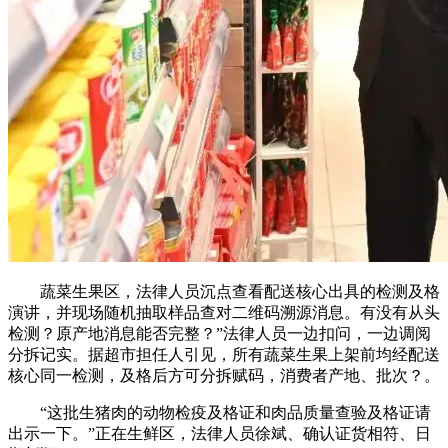
蔬菜生果区，法律人员沉点查看配送核心出具的检测及格
演讲，并现场随机抽取样品查对二维码溯源消息。有没有从头
检测？原产地消息能否完整？”法律人员一边扣问，一边调阅
分拆记实。据超市担任人引见，所有蔬菜生果上架前均经配送
核心同一检测，及格后方可分拆赋码，消费者产地、批次？。
“这批生猪肉的动物检疫及格证和肉品质量查验及格证请
出示一下。”正在生鲜区，法律人员徐斌、确认证货相符、日