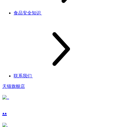
食品安全知识
联系我们
天猫旗舰店
..