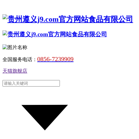
0856-7239909
全国服务电话：
天猫旗舰店