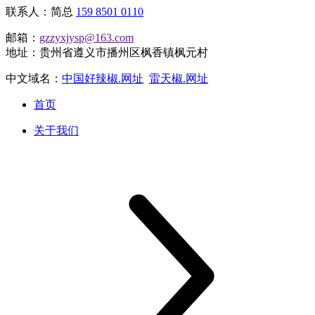
联系人：简总
159 8501 0110
邮箱：
gzzyxjysp@163.com
地址：贵州省遵义市播州区枫香镇枫元村
中文域名：
中国好辣椒.网址
雷天椒.网址
首页
关于我们