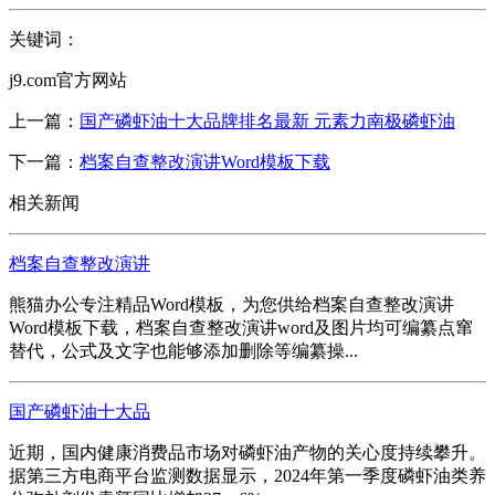
关键词：
j9.com官方网站
上一篇：
国产磷虾油十大品牌排名最新 元素力南极磷虾油
下一篇：
档案自查整改演讲Word模板下载
相关新闻
档案自查整改演讲
熊猫办公专注精品Word模板，为您供给档案自查整改演讲
Word模板下载，档案自查整改演讲word及图片均可编纂点窜
替代，公式及文字也能够添加删除等编纂操...
国产磷虾油十大品
近期，国内健康消费品市场对磷虾油产物的关心度持续攀升。
据第三方电商平台监测数据显示，2024年第一季度磷虾油类养