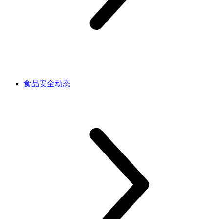
食品安全动态