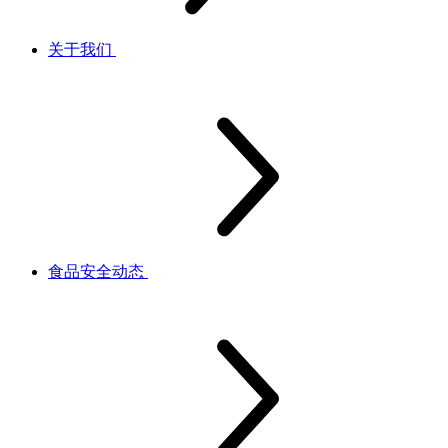
关于我们
食品安全动态