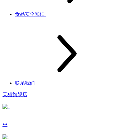
食品安全知识
联系我们
天猫旗舰店
..