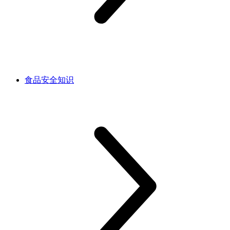
食品安全知识