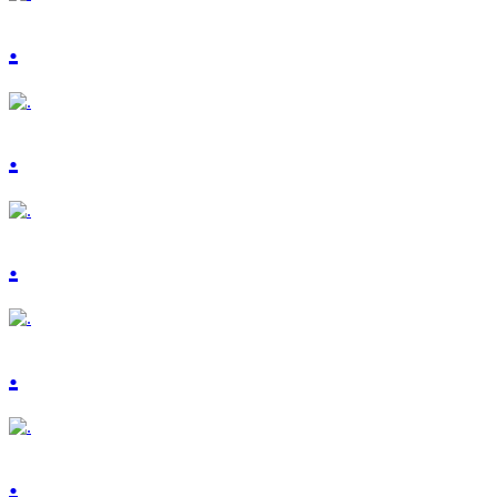
.
.
.
.
.