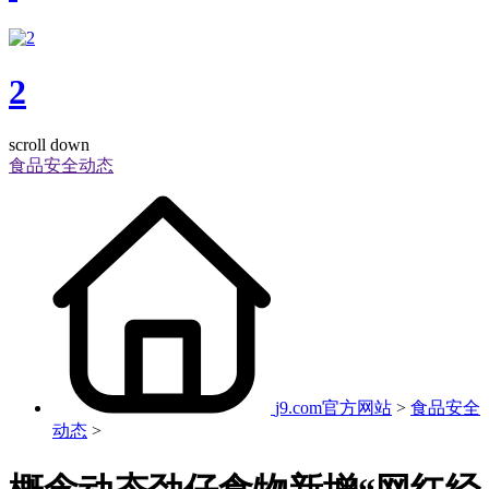
2
scroll down
食品安全动态
j9.com官方网站
>
食品安全
动态
>