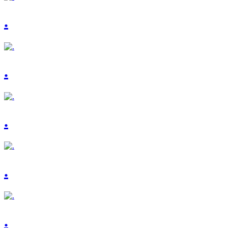
.
.
.
.
.