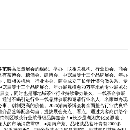
域各范畴高质量展会的组织、举办，取相关机构、行业协会、商会
具有茶博会、糖酒会、建博会、中宠展等十三个品牌展会、年办
举办，取相关机构、行业协会、商会成立了长年计谋合做关系。专
中宠展等十三个品牌展会、年办展规模愈70万平米的专业展览公
牌展会，同时也是部地域茶业行业持续举办最久、一线茶企参展
，通过不竭引进行业一线品牌参展和邀请行业名人、名家举办现
事、创制更高的价值。2026湖南茶博会将全面整合行业优良经
推介品鉴等配套勾当，提拔展会亮点、看点。通过为客商供给个
，缔制区域茶行业航母级品牌嘉会！●长沙是湖湘文化发源地，
大的市场消费需求。●湖南产茶、品吃茶品茗汗青有2000多
，发乎神农氏”，“炎帝葬茶乡之尾是茶陵”。湘茶曾以茶园面积