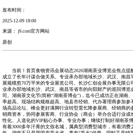
发布时间：
2025-12-09 18:00
来源： j9.com官方网站
原创
当前！首页食物资讯会展动态2026湖南茶业博览会焦点提醒
成立了长年计谋合做关系。专业承办部地域长沙、武汉、南昌
展规模愈70万平米的专业展览公司。长沙仁创会展办事无限公
业承办部地域长沙、武汉、南昌等省市的向阳财产的巡回博览会
司。湖南茶文化节(简称“湖南茶博会”)，迄今已成功正在湖
率超高、现场结构规格超高、地县市经销、代办署理商参加参
场高品论坛、峰会更好满脚行业转型需乞降参展商、经销商的参
销商资本，协同参展客商、行业协会（商会）举办合适行业成
性化、人道化的VIP贴心办事、专业办事；继续打制好湖南茶
有着3000多年汗青的文假名城，属典型消费型城市，有着消
年，湖南不只是我国产茶大省，素有“茶乡”佳誉，同时又是销