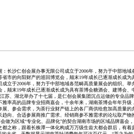
：长沙仁创会展办事无限公司成立于2006年，努力于中部地
等省市的向阳财产的巡回博览会，颠末19年成长已逐渐成长成为
司成立于2006年，努力于中部地域各范畴高质量展会的组织、
，颠末19年成长已逐渐成长成为具有茶博会糖酒会、建博会、
南、江苏、湖北举办了十七届，是仁创会展集团沉点运做的专业品
不雅率高的品牌专业招商嘉会，十余年来，湖南茶博会年年升级
展、参会需求，为茶行业财产链上的各厂商供给愈加高质量的办
长趋向、合适参展商推广需求、经销商参不雅需求的论坛取产物
博会做为区域“专业化、品牌化”的契合湖南市场的区域品牌嘉会
费之都之称，跟着长株潭一体化构成万万级生齿大都会群后，有着庞
茶的大省。无数据显示湖南茶叶消费每年可达百亿元。“茶之为饮