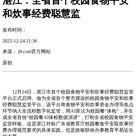
湛江：全省首个校园食物平安
和炊事经费聪慧监
发布时间：
2025-12-24 21:36
来源： j9.com官方网站
原创
12月24日，湛江市首个校园食物平安和炊事经费聪慧监管
平台正式启用。做为全省首个整市摆设的校园食物平安和炊事
经费聪慧监管平台，该平台将食物平安和炊事资金办理等焦点
环节纳入全流程数字化监管，用AI算法为校园餐“体检”，并生
成全省首份“校园餐AI体检数据演讲”，打制全省校园食物平安
监管样板。这是湛江对标广东省教育厅校园餐食平安取炊事经
费办理规范要求的具体实践，也是政银联袂办事教育平易近生