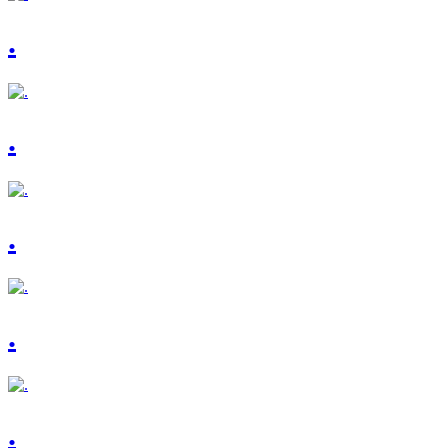
.
.
.
.
.