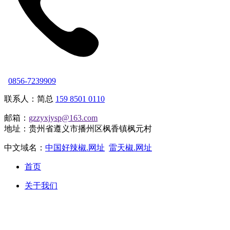
0856-7239909
联系人：简总
159 8501 0110
邮箱：
gzzyxjysp@163.com
地址：贵州省遵义市播州区枫香镇枫元村
中文域名：
中国好辣椒.网址
雷天椒.网址
首页
关于我们