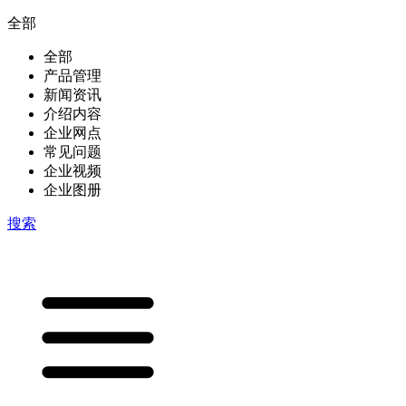
全部
全部
产品管理
新闻资讯
介绍内容
企业网点
常见问题
企业视频
企业图册
搜索