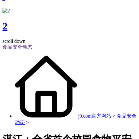
2
scroll down
食品安全动态
j9.com官方网站
>
食品安全
动态
>