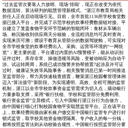
“过去监管次要靠人力放哨、现场‘排闼’，现正在改变为依托
数据流转、算法研判的聪慧管理新模式。”湛江市教育局相关
担任人正在启动现场引见。目前，全市首批1136所学校食堂数
据已接入平台，并完成了示范学校的炊事经费数据链对接。平
台建立了笼盖食物平安环节范畴的智能闭环：食材从车辆出
场、称沉验收到供应商天分核验，全流程消息均可及时查询，
实现来历可溯；摆设于教育从管部分的数据驾驶舱，可实现对
全市学校食堂的炊事经费出入、采购、运营等环境的“一网统
览”；更主要的是，平台通过内置的AI预警模子，能从动识别
证件过时、库存非常、操做违规等风险，变被动响应为自动干
涉。试运转两周，系统已成功预警并协帮措置7起涉及许可证
过时、健康证失效等风险事务，相关预警消息已第一时间推送
至监管部分，帮力其快速核查措置，鞭策湛江校园餐管理体例
迈入“算法值守”新阶段。为实现通明、高效、全程可溯的监管
机制，湛江以全市学校炊事资金监管需求为切入点，撬动银行
力量参取支撑，采用“银行扶植、学校和监管部分免费利用、
银行资金监管”立异模式，引入中国银行湛江分行为合做方，
由中国银行细心打制校园食物平安聪慧监管平台。正在该平台
上，炊事经费间接由家长账户缴交至中国银行监管专户进行封
锁式监管，取学校其他资金物理隔离。专户收入的每一分钱，
都将按照监管法则从动校验合规性，中国银行按照监管部分要