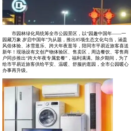
市园林绿化局统筹全市公园景区，以“园趣中国年——一
园藏万象 岁启中国年”为从题，推出85项生态文化勾当，涵盖
风俗体验、冰雪逛乐、跨大年夜逛等，陪同市平易近旅客喜送
新年！现场设有文创产物体验区、售卖区，周边餐饮、零售商
户同步推出“跨大年夜专属套餐”，福利满满。除夕期间，为了
给市平易近旅客供给平安、温暖、舒服的逛园，全市公园暖心
办事再升级。