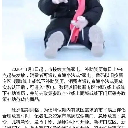
2026年1月1日起，市接续实施家电、补助资历每日上午8
点起头发放，消费者可通过京通小法式“家电、数码以旧换新
专区”领取线上或线下补助资历。消费者通过京通小法式完成
实名认证后，可进入“家电、数码以旧换新专区”领取线上或线
下补助资历，并前去政策参取企业线上商城或线下门店采办政
策补助范畴内商品。
除夕假期到临，为便利假期内有就医需求的市平易近伴侣
合理放置时间，记者汇总22家市属病院假期门、急诊放置：急
诊、儿科急诊、发抢手诊、肠诊24小时开诊。新街口院区、新
龙泽院区、回龙不雅院区急诊均24小时开诊。33个临床科室共