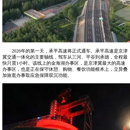
2026年的第一天，承平高速将正式通车。承平高速是京津
冀交通一体化的主要轴线，驾车从三河、平谷到承德，全程最
快只需1小时。该线上的金海湖办事区，是京津冀最大的高速
办事区，也是正在保守休憩、购物、餐饮功能根本上，立异叠
加旅逛办事取应急保障双沉功能。