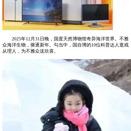
2025年12月31日晚，国度天然博物馆奇异海洋世界。不雅
众海洋生物，驱逐新年。勾当中，国自博的10位科普达人逛戏
从理人，为不雅众送欣喜。