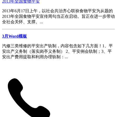
2013年全国食物平安
2013年6月17日上午，以社会共治齐心联袂食物平安为从题的
2013年全国食物平安宣传周勾当正在启动。旨正在进一步带动
全社会关怀、支撑。...
3月Word模板
汽修三类维修的平安出产轨制，内容包含如下几方面！1、平
安出产义务制（落实岗亭义务制） 2、平安例会轨制；3、平
安出产费用提取和利用办理轨制：...