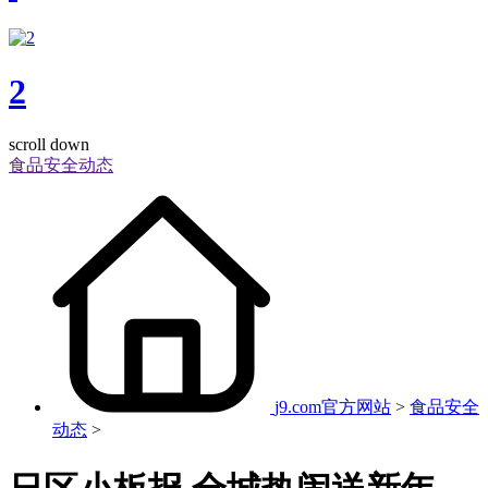
2
scroll down
食品安全动态
j9.com官方网站
>
食品安全
动态
>