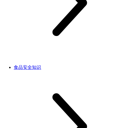
食品安全知识