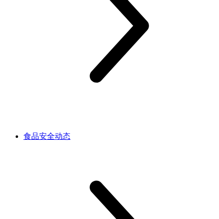
食品安全动态