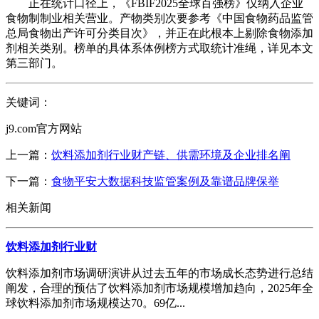
正在统计口径上，《FBIF2025全球百强榜》仅纳入企业
食物制制业相关营业。产物类别次要参考《中国食物药品监管
总局食物出产许可分类目次》，并正在此根本上剔除食物添加
剂相关类别。榜单的具体系体例榜方式取统计准绳，详见本文
第三部门。
关键词：
j9.com官方网站
上一篇：
饮料添加剂行业财产链、供需环境及企业排名阐
下一篇：
食物平安大数据科技监管案例及靠谱品牌保举
相关新闻
饮料添加剂行业财
饮料添加剂市场调研演讲从过去五年的市场成长态势进行总结
阐发，合理的预估了饮料添加剂市场规模增加趋向，2025年全
球饮料添加剂市场规模达70。69亿...