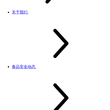
关于我们
食品安全动态