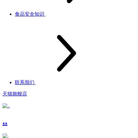
食品安全知识
联系我们
天猫旗舰店
..