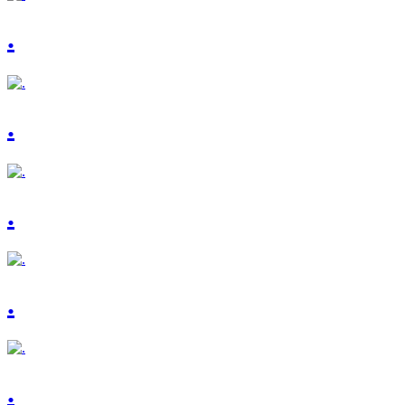
.
.
.
.
.