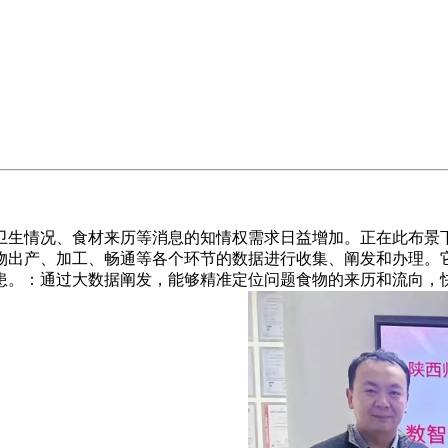
生情况、食材来历等消息的知情权需求日益增加。正在此布景下
物出产、加工、畅通等各个环节的数据进行收集、阐发和办理。
患。：通过大数据阐发，能够精准定位问题食物的来历和流向，