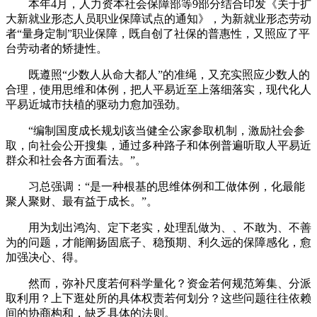
本年4月，人力资本社会保障部等9部分结合印发《关于扩
大新就业形态人员职业保障试点的通知》，为新就业形态劳动
者“量身定制”职业保障，既自创了社保的普惠性，又照应了平
台劳动者的矫捷性。
既遵照“少数人从命大都人”的准绳，又充实照应少数人的
合理，使用思维和体例，把人平易近至上落细落实，现代化人
平易近城市扶植的驱动力愈加强劲。
“编制国度成长规划该当健全公家参取机制，激励社会参
取，向社会公开搜集，通过多种路子和体例普遍听取人平易近
群众和社会各方面看法。”。
习总强调：“是一种根基的思维体例和工做体例，化最能
聚人聚财、最有益于成长。”。
用为划出鸿沟、定下老实，处理乱做为、、不敢为、不善
为的问题，才能阐扬固底子、稳预期、利久远的保障感化，愈
加强决心、得。
然而，弥补尺度若何科学量化？资金若何规范筹集、分派
取利用？上下逛处所的具体权责若何划分？这些问题往往依赖
间的协商构和，缺乏具体的法则。