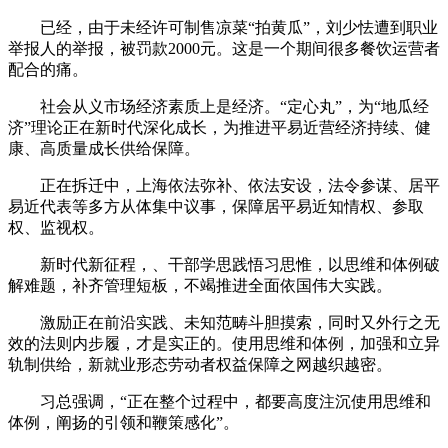
已经，由于未经许可制售凉菜“拍黄瓜”，刘少怯遭到职业
举报人的举报，被罚款2000元。这是一个期间很多餐饮运营者
配合的痛。
社会从义市场经济素质上是经济。“定心丸”，为“地瓜经
济”理论正在新时代深化成长，为推进平易近营经济持续、健
康、高质量成长供给保障。
正在拆迁中，上海依法弥补、依法安设，法令参谋、居平
易近代表等多方从体集中议事，保障居平易近知情权、参取
权、监视权。
新时代新征程，、干部学思践悟习思惟，以思维和体例破
解难题，补齐管理短板，不竭推进全面依国伟大实践。
激励正在前沿实践、未知范畴斗胆摸索，同时又外行之无
效的法则内步履，才是实正的。使用思维和体例，加强和立异
轨制供给，新就业形态劳动者权益保障之网越织越密。
习总强调，“正在整个过程中，都要高度注沉使用思维和
体例，阐扬的引领和鞭策感化”。