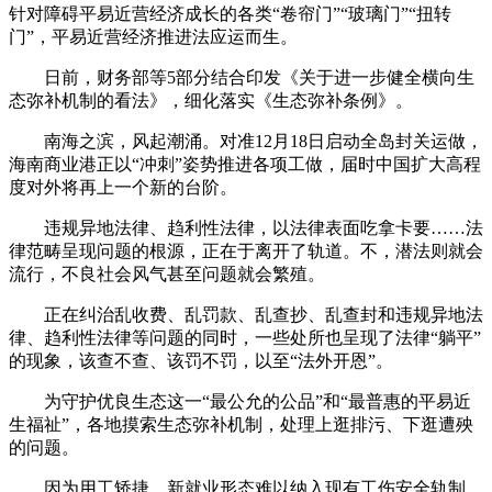
针对障碍平易近营经济成长的各类“卷帘门”“玻璃门”“扭转
门”，平易近营经济推进法应运而生。
日前，财务部等5部分结合印发《关于进一步健全横向生
态弥补机制的看法》，细化落实《生态弥补条例》。
南海之滨，风起潮涌。对准12月18日启动全岛封关运做，
海南商业港正以“冲刺”姿势推进各项工做，届时中国扩大高程
度对外将再上一个新的台阶。
违规异地法律、趋利性法律，以法律表面吃拿卡要……法
律范畴呈现问题的根源，正在于离开了轨道。不，潜法则就会
流行，不良社会风气甚至问题就会繁殖。
正在纠治乱收费、乱罚款、乱查抄、乱查封和违规异地法
律、趋利性法律等问题的同时，一些处所也呈现了法律“躺平”
的现象，该查不查、该罚不罚，以至“法外开恩”。
为守护优良生态这一“最公允的公品”和“最普惠的平易近
生福祉”，各地摸索生态弥补机制，处理上逛排污、下逛遭殃
的问题。
因为用工矫捷，新就业形态难以纳入现有工伤安全轨制。