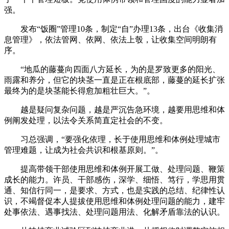
强。
发布“饭圈”管理10条，制定“自”办理13条，出台《收集消
息管理》，依法管网、依网、依法上彀，让收集空间明朗有
序。
“地瓜的藤蔓向四面八方延长，为的是罗致更多的阳光、
雨露和养分，但它的块茎一直是正在根底部，藤蔓的延长扩张
最终为的是块茎能长得愈加粗壮巨大。”。
越是疑问复杂问题，越是严沉告急环境，越要用思维和体
例阐发处理，以法令关系简直定社会的不变。
习总强调，“要强化依理，长于使用思维和体例处理城市
管理难题，让成为社会共识和根基原则。”。
提高带领干部使用思维和体例开展工做、处理问题、鞭策
成长的能力。许员、干部感伤，深学、细悟、笃行，学思用贯
通、知信行同一，是要求、方式，也是实践的总结、纪律性认
识，不竭督促本人提拔使用思维和体例处理问题的能力，建牢
处事依法、遇事找法、处理问题用法、化解矛盾靠法的认识。