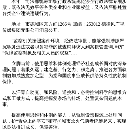
本年，司法部统筹组织行政系统规范涉企行政法律专项步
履，既依法无效平等各类企业和企业家权益，又依法严酷处置
各类企业违法违规行为。
地址！市德城区东方红1266号 邮编：253012 德律风广视
传媒集团无限公司消息公开。
“监察机关按照案件环境，经依法审批，能够强制涉嫌严
沉职务违法或者职务犯罪的被查询拜访人到案接管查询拜访”
“保障监察对象及相关人员的权益”…。
立脚当前，使用思维和体例处理经济社会成长面对的深条
理问题；着眼久远，建之基、行之力、积之势，推进各方面轨
制愈加成熟愈加定型，为党和国度事业成长供给持久性的轨制
保障。
以汗青自动克、和风险、送挑和，必需控制科学的思惟方
式和工做方式，提高把握复杂场合排场、处置复杂问题的本
事。
提高使用思维和体例的能力，从轨制设想根源上处理问
题，护“舌尖上的平安”和守护城市炊火气两者统筹起来，实现
以良法推进成长、保障善治。