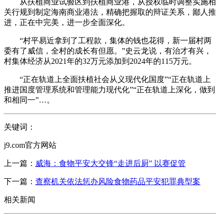
从扶植商业试验区到扶植商业港，从授权临时调整实施相
关行规到制定海南商业港法，精确把握取的辩证关系，鄙人推
进，正在中完美，进一步全面深化。
“村平易近拿到了工程款，集体的钱也花得，新一届村两
委有了威信，全村的成长有但愿。”史云龙说，有治才有兴，
村集体经济从2021年的32万元添加到2024年的115万元。
“正在轨道上全面扶植社会从义现代化国度”“正在轨道上
推进国度管理系统和管理能力现代化”“正在轨道上深化，做到
和相同一”…。
关键词：
j9.com官方网站
上一篇：
威海：食物平安大交锋“走进后厨” 以赛促管
下一篇：
查察机关依法惩办风险食物药品平安犯罪典型案
相关新闻