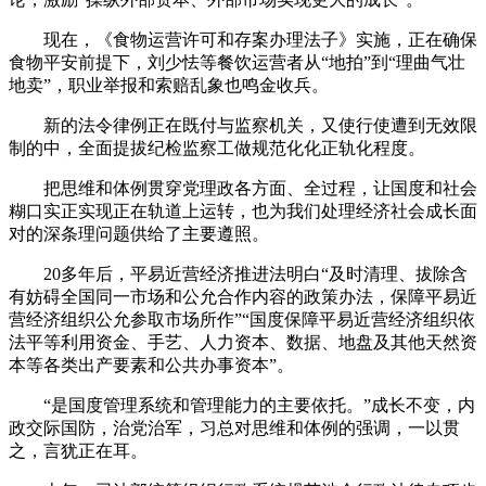
现在，《食物运营许可和存案办理法子》实施，正在确保
食物平安前提下，刘少怯等餐饮运营者从“地拍”到“理曲气壮
地卖”，职业举报和索赔乱象也鸣金收兵。
新的法令律例正在既付与监察机关，又使行使遭到无效限
制的中，全面提拔纪检监察工做规范化化正轨化程度。
把思维和体例贯穿党理政各方面、全过程，让国度和社会
糊口实正实现正在轨道上运转，也为我们处理经济社会成长面
对的深条理问题供给了主要遵照。
20多年后，平易近营经济推进法明白“及时清理、拔除含
有妨碍全国同一市场和公允合作内容的政策办法，保障平易近
营经济组织公允参取市场所作”“国度保障平易近营经济组织依
法平等利用资金、手艺、人力资本、数据、地盘及其他天然资
本等各类出产要素和公共办事资本”。
“是国度管理系统和管理能力的主要依托。”成长不变，内
政交际国防，治党治军，习总对思维和体例的强调，一以贯
之，言犹正在耳。