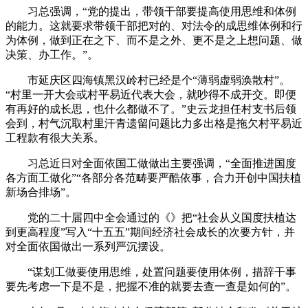
习总强调，“党的提出，带领干部要提高使用思维和体例
的能力。这就要求带领干部把对的、对法令的成思维体例和行
为体例，做到正在之下、而不是之外、更不是之上想问题、做
决策、办工作。”。
市延庆区四海镇黑汉岭村已经是个“薄弱虚弱涣散村”。
“村里一开大会或村平易近代表大会，就吵得不成开交。即便
有再好的成长思，也什么都做不了。”史云龙担任村支书后领
会到，村气沉取村里汗青遗留问题比力多出格是拖欠村平易近
工程款有很大关系。
习总近日对全面依国工做做出主要强调，“全面推进国度
各方面工做化”“各部分各范畴要严酷依事，合力开创中国扶植
新场合排场”。
党的二十届四中全会通过的《》把“社会从义国度扶植达
到更高程度”写入“十五五”期间经济社会成长的次要方针，并
对全面依国做出一系列严沉摆设。
“谋划工做要使用思维，处置问题要使用体例，措辞干事
要先考虑一下是不是，把握不准的就要去查一查是如何的”。