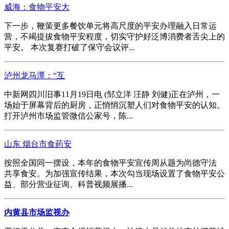
威海：食物平安大
下一步，鞭策更多餐饮单元将高尺度的平安办理融入日常运
营，不竭提拔食物平安程度，切实守护好泛博消费者舌尖上的
平安。 本次复赛打破了保守会议评...
泸州龙马潭：“互
中新网四川旧事11月19日电 (邹立洋 汪静 刘健)正在泸州，一
场始于屏幕背后的厨房，正悄悄沉塑人们对食物平安的认知。
打开泸州市场监管微信公家号，陈...
山东 烟台市食药安
按照全国同一摆设，本年的食物平安宣传周从题为尚德守法
共享食安。为加强宣传结果，本次勾当现场设置了食物平安公
益、部分营业征询、科普视频展播...
内黄县市场监视办