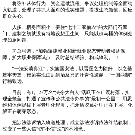
将弥补从体行为、资金运做流程、争议处理机制等全面纳
入轨道，处理了共抓大面对的现实难题，提拔生态颜值、回应
群众关心。
人多、栖身面积小，要住“七十二家佃农”的大部门石库
门，建制之初就没有特地设想卫生间，只能以倒马桶的体例处
理如厕问题。
习总强调，“加强矫捷就业和新就业形态劳动者权益保
障，扩大职业保障试点，及时总结经验、构成轨制。”！
“一法安喷鼻江”，实施国安法，以雷霆之力除奸，以之基
建牢樊篱，鞭策实现由乱到治及兴的汗青性逾越，“一国两制”
行稳致远。
目前，有1。27万名“法令大白人”活跃正在广袤村落，实
现全笼盖，打通了宣传和公共法令办事的“最初一公里”，用思
维和体例提拔下层管理化程度，把矛盾胶葛处理正在下层、化
解正在萌芽形态。
把涉法涉诉纳入轨道处理，成立涉法涉诉依法终结轨制，
改变了一些人信“访”不信“法”的不雅念。