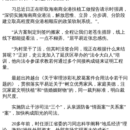
习总近日正在听取海南商业港扶植工做报告请示时强调，
“深切实施海南商业港法，解放思惟、立异，分步调、分阶段
建立取高程度商业港相顺应的政策轨制系统。”。
“从方案制定到签约搬家，全程让我们老苍生措辞，线上
线下都能提看法，一点不糊弄。”居平易近张忠感伤。
“为村里干了活，但其时没签合同，现正在根据什么来结
算呢？”正好，史云龙加入了延庆区举办的“法令大白人”培
训，他向法令参谋求教若何通过多个间接构成链来证明工程
量。
最超出跨越台《关于审理涉彩礼胶葛案件合用法令若干问
题的》，贯彻落实平易近关于“树立优秀家风，家庭美德，注
沉家庭文明扶植”和“借婚姻财物”的，同一裁判标准，明白裁
判尺度。
实施防止干涉司法“三个”，从泉源防备“情面案”“关系案”
“案”，加快构成阳光的司法。
20多年前，时任浙江省委的习同志科学阐释“地瓜经济”理
论，激励“操纵外部资本、外部市场实现更大的成长”。