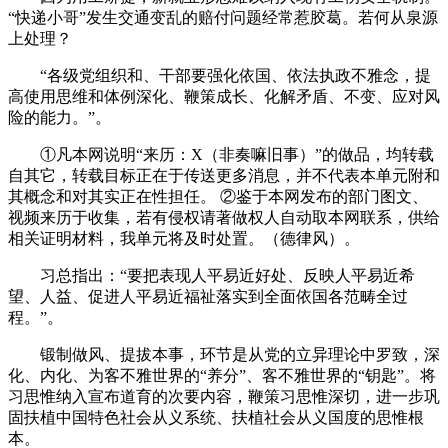
“快递小哥”发生交通变乱的赔付问题经常惹胶葛。若何从泉源
上处理？
“各级党组织和、干部要强化依国、依法执政不雅念，提
高使用思维和体例深化、鞭策成长、化解矛盾、不变、应对风
险的能力。”。
①凡本网说明“来历：X（非奏嘛旧事）”的做品，均转载
自其它，转载目标正在于传送更多消息，并不代表本单元附和
其概念和对其实正在性担任。 ②鉴于本网发布的部门图文、
视频来历于收集，若有侵权请著做权人自动取本网联系，供给
相关证明材料，我单元将及时处置。（德律风）。
习总指出：“要把表现人平易近好处、反映人平易近希
望、人益、促进人平易近福祉落实到全面依国各范畴全过
程。”。
锻制做风、提拔本事，环节是从党的立异理论中罗致，深
化、内化、为客不雅世界的“养分”、客不雅世界的“钥匙”。将
习思惟纳入宣布道育的次要内容，鞭策习思惟深切，进一步巩
固扶植中国特色社会从义系统、扶植社会从义国度的思惟根
本。