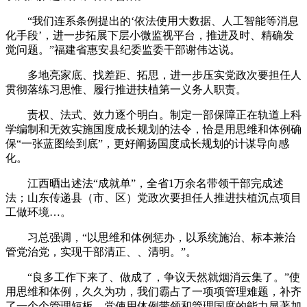
“我们连系条例提出的‘依法使用大数据、人工智能等消息
化手段’，进一步拓展下层小微监视平台，推进及时、精确发
觉问题。”福建省惠安县纪委监委干部谢伟达说。
多地亮家底、找差距、拓思，进一步压实党政次要担任人
贯彻落练习思惟、履行推进扶植第一义务人职责。
责权、法式、效力逐个明白。制定一部保障正在轨道上科
学编制和无效实施国度成长规划的法令，恰是用思维和体例确
保“一张蓝图绘到底”，更好阐扬国度成长规划的计谋导向感
化。
江西晒出述法“成就单”，全省1万余名带领干部完成述
法；山东传递县（市、区）党政次要担任人推进扶植沉点项目
工做环境…。
习总强调，“以思维和体例惩办，以系统施治、标本兼治
管党治党，实现干部清正、、清明。”。
“良多工作下来了、做成了，争议天然就烟消云集了。”使
用思维和体例，久久为功，我们霸占了一项项管理难题，补齐
了一个个管理短板。党使用体例带领和管理国度的能力显著加