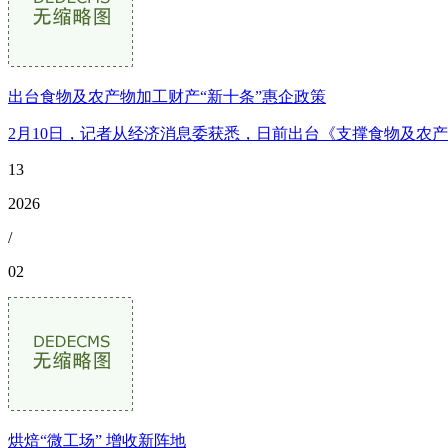
出台食物及农产物加工财产“新十条”惠企政策
2月10日，记者从经济消息委获悉，日前出台《支撑食物及农
13
2026
/
02
烘焙“微工场” 增收新阵地