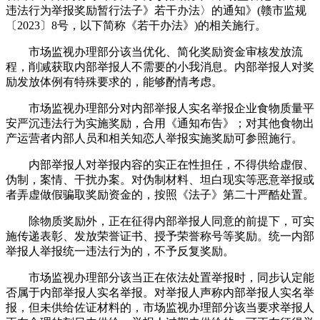
违法行为举报奖励暂行法子》若干办法〉的通知》(赣市监规
〔2023〕8号，以下简称《若干办法》)的相关施行。
市场监视办理部分该当优化、简化奖励资金审核发放流
程，削减获取内部举报人不需要的小我消息。内部举报人对奖
励发放体例有特殊要求的，能够酌情考虑。
市场监视办理部分对内部举报人实名举报企业食物质量平
安严沉违法行为实施奖励，合用《通知布告》；对其他食物出
产运营者内部人员和相关知恋人举报实施奖励可参照施行。
内部举报人对举报内容的实正在性担任，不得供给虚假、
伪制，案情、干扰办案。对伪制材料、坦白现实等恶意举报或
者弄虚做假骗取奖励资金的，按照《法子》第二十严酷处置。
除物质奖励外，正在征得内部举报人同意的前提下，可实
施传递表彰、发放荣誉证书、授予荣誉称号等奖励。统一内部
举报人举报统一违法行为的，不予反复奖励。
市场监视办理部分该当正在依法处置举报时，同步认定能
否属于内部举报人实名举报。对举报人声称内部举报人实名举
报，但未供给佐证材料的，市场监视办理部分该当要求举报人