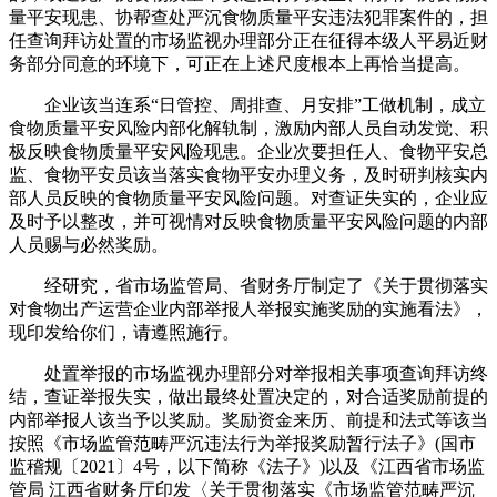
量平安现患、协帮查处严沉食物质量平安违法犯罪案件的，担
任查询拜访处置的市场监视办理部分正在征得本级人平易近财
务部分同意的环境下，可正在上述尺度根本上再恰当提高。
企业该当连系“日管控、周排查、月安排”工做机制，成立
食物质量平安风险内部化解轨制，激励内部人员自动发觉、积
极反映食物质量平安风险现患。企业次要担任人、食物平安总
监、食物平安员该当落实食物平安办理义务，及时研判核实内
部人员反映的食物质量平安风险问题。对查证失实的，企业应
及时予以整改，并可视情对反映食物质量平安风险问题的内部
人员赐与必然奖励。
经研究，省市场监管局、省财务厅制定了《关于贯彻落实
对食物出产运营企业内部举报人举报实施奖励的实施看法》，
现印发给你们，请遵照施行。
处置举报的市场监视办理部分对举报相关事项查询拜访终
结，查证举报失实，做出最终处置决定的，对合适奖励前提的
内部举报人该当予以奖励。奖励资金来历、前提和法式等该当
按照《市场监管范畴严沉违法行为举报奖励暂行法子》(国市
监稽规〔2021〕4号，以下简称《法子》)以及《江西省市场监
管局 江西省财务厅印发〈关于贯彻落实《市场监管范畴严沉