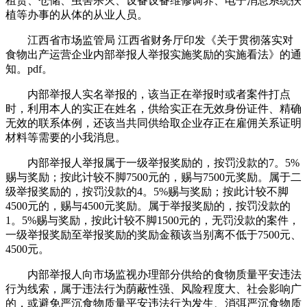
租赁、仓储、虫害杀灭、设备设备维修调养、电子消息系统扶
植等办事的从体的从业人员。
江西省市场监管局 江西省财务厅印发《关于贯彻落实对
食物出产运营企业内部举报人举报实施奖励的实施看法》的通
知。pdf。
内部举报人实名举报的，该当正在举报时或者案件打点
时，利用本人的实正在姓名，供给实正在无效身份证件、精确
无效的联系体例，还该当共同供给取企业存正在雇佣关系证明
材料等需要的小我消息。
内部举报人举报属于一级举报奖励的，按罚没款的7。5%
赐与奖励；按此计较不脚7500元的，赐与7500元奖励。属于二
级举报奖励的，按罚没款的4。5%赐与奖励；按此计较不脚
4500元的，赐与4500元奖励。属于举报奖励的，按罚没款的
1。5%赐与奖励，按此计较不脚1500元的，无罚没款的案件，
一级举报奖励至举报奖励的奖励金额该当别离不低于7500元、
4500元。
内部举报人向市场监视办理部分供给的食物质量平安违法
行为线索，属于违法行为荫蔽性强、风险程度大、社会影响广
的，或避免严沉食物质量平安违法行为发生、消弭严沉食物质